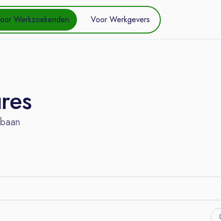
oor Werkzoekenden
Voor Werkgevers
ures
 baan