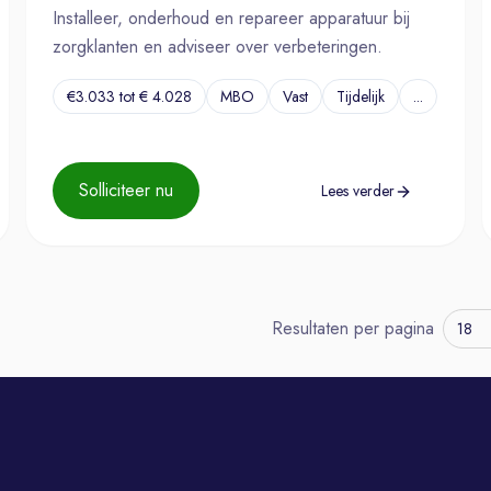
Installeer, onderhoud en repareer apparatuur bij
zorgklanten en adviseer over verbeteringen.
€3.033 tot € 4.028
MBO
Vast
Tijdelijk
...
Solliciteer nu
Lees verder
Resultaten per pagina
18