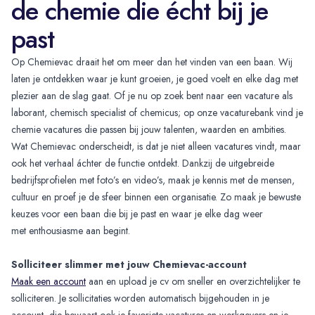
de chemie die écht bij je
past
Op Chemievac draait het om meer dan het vinden van een baan. Wij
laten je ontdekken waar je kunt groeien, je goed voelt en elke dag met
plezier aan de slag gaat. Of je nu op zoek bent naar een vacature als
laborant, chemisch specialist of chemicus; op onze vacaturebank vind je
chemie vacatures die passen bij jouw talenten, waarden en ambities.
Wat Chemievac onderscheidt, is dat je niet alleen vacatures vindt, maar
ook het verhaal áchter de functie ontdekt. Dankzij de uitgebreide
bedrijfsprofielen met foto’s en video’s, maak je kennis met de mensen,
cultuur en proef je de sfeer binnen een organisatie. Zo maak je bewuste
keuzes voor een baan die bij je past en waar je elke dag weer
met enthousiasme aan begint.
Solliciteer slimmer met jouw Chemievac-account
Maak een account
aan en upload je cv om sneller en overzichtelijker te
solliciteren. Je sollicitaties worden automatisch bijgehouden in je
account, die bewaart ook je favoriete vacatures en werkgevers en je