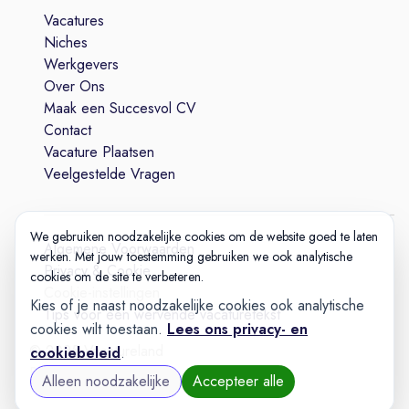
Vacatures
Niches
Werkgevers
Over Ons
Maak een Succesvol CV
Contact
Vacature Plaatsen
Veelgestelde Vragen
We gebruiken noodzakelijke cookies om de website goed te laten
Algemene Voorwaarden
werken. Met jouw toestemming gebruiken we ook analytische
Privacy & Cookie
cookies om de site te verbeteren.
Cookie-instellingen
Kies of je naast noodzakelijke cookies ook analytische
Tips voor een wervende vacaturetekst
cookies wilt toestaan.
Lees ons privacy- en
© 2025 Vacatureland
cookiebeleid
.
Build:
20260727-1227
Alleen noodzakelijke
Accepteer alle