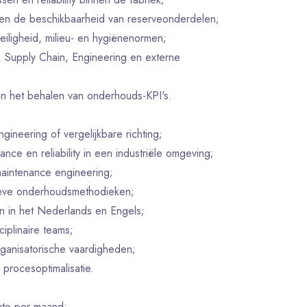
 en de beschikbaarheid van reserveonderdelen;
iligheid, milieu- en hygiënenormen;
 Supply Chain, Engineering en externe
en het behalen van onderhouds-KPI's.
gineering of vergelijkbare richting;
nce en reliability in een industriële omgeving;
aintenance engineering;
tieve onderhoudsmethodieken;
 in het Nederlands en Engels;
iplinaire teams;
ganisatorische vaardigheden;
 procesoptimalisatie.
uto per maand;