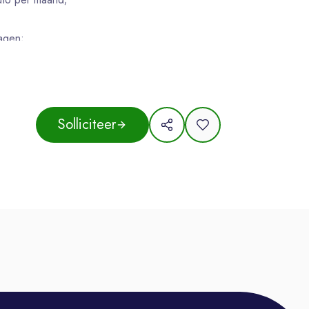
agen;
ijkheden;
rokken en gedreven collega's.
Solliciteer
 optimaliseren van onderhoudsprocessen binnen
olliciteer dan direct als Maintenance Lead bij