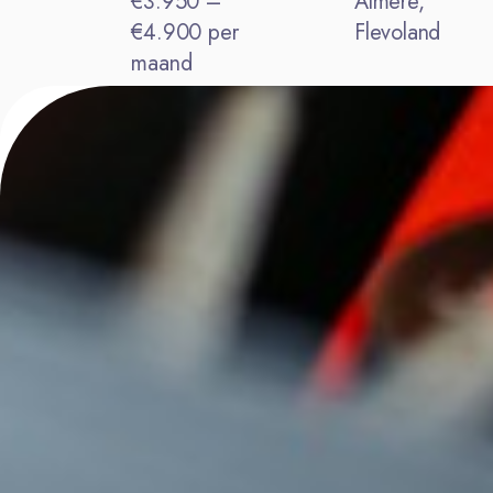
€3.950 –
Almere,
€4.900 per
Flevoland
maand