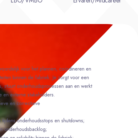
LBO/VMBO
Ervaren/Midcareer
oordelijk voor het plannen, coördineren en
teiten binnen de fabriek. Je zorgt voor een
es, stuurt onderhoudsprocessen aan en werkt
e en externe stakeholders.
ieve en correctieve
n tijdens onderhoudsstops en shutdowns;
en onderhoudsbacklog;
n en reliability binnen de fabriek;