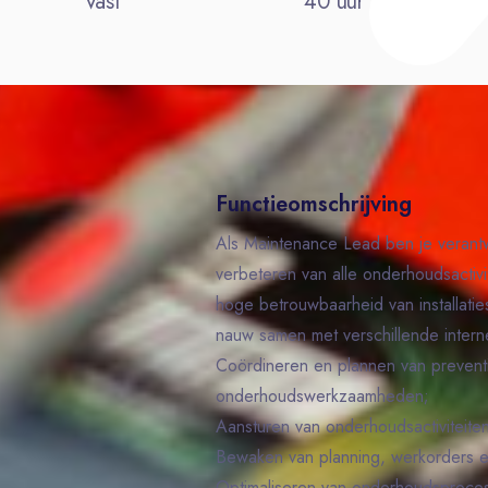
Vast
40 uur
Functieomschrijving
Als Maintenance Lead ben je verantw
verbeteren van alle onderhoudsactivi
hoge betrouwbaarheid van installati
nauw samen met verschillende intern
Coördineren en plannen van prevent
onderhoudswerkzaamheden;
Aansturen van onderhoudsactiviteite
Bewaken van planning, werkorders 
Optimaliseren van onderhoudsprocesse