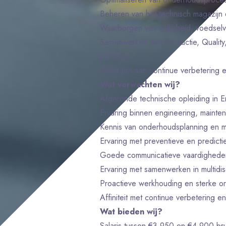
Beheren van het technisch magazijn
Waarborgen van veiligheid, voedselve
Samenwerken met Productie, Quality,
partners;
Bijdragen aan continue verbetering 
Wat verwachten wij?
Afgeronde technische opleiding in En
Ervaring binnen engineering, maintena
Kennis van onderhoudsplanning en m
Ervaring met preventieve en predic
Goede communicatieve vaardigheden
Ervaring met samenwerken in multidisc
Proactieve werkhouding en sterke or
Affiniteit met continue verbetering en
Wat bieden wij?
Salaris tussen €3.950 en €4.900 br